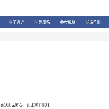
電子資源
閱覽服務
參考服務
校園E化
索書號由左而右、 由上而下排列。