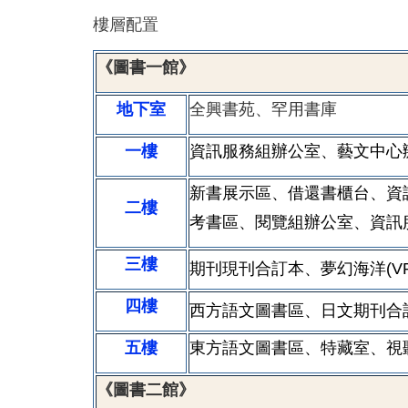
樓層配置
《圖書一館》
地下室
全興書苑、罕用書庫
一樓
資訊服務組辦公室、藝文中心
新書展示區、借還書櫃台、資
二樓
考書區、閱覽組辦公室、資訊
三樓
期刊現刊合訂本、夢幻海洋(V
四樓
西方語文圖書區、日文期刊合
五樓
東方語文圖書區、特藏室、視
《圖書二館》