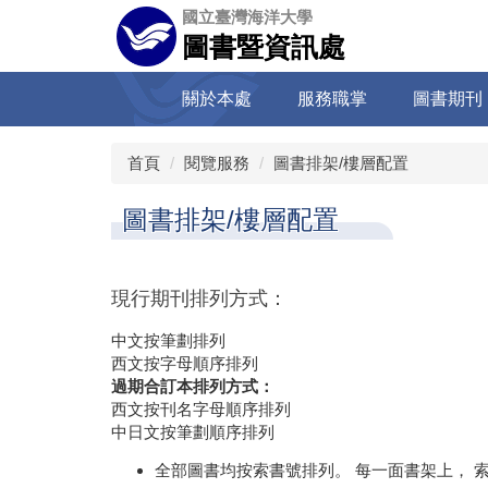
跳
國立臺灣海洋大學
到
圖書暨資訊處
主
要
關於本處
服務職掌
圖書期刊
內
容
區
首頁
閱覽服務
圖書排架/樓層配置
圖書排架/樓層配置
現行期刊排列方式：
中文按筆劃排列
西文按字母順序排列
過期合訂本排列方式：
西文按刊名字母順序排列
中日文按筆劃順序排列
全部圖書均按索書號排列。 每一面書架上， 