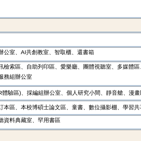
辦公室、AI共創教室
、
智取櫃
、還書箱
訊檢索區、自助列印區
、
愛樂廳、團體視聽室、多媒體區
服務組辦公室
R體驗區)、採編組辦公室、個人研究小間、靜音艙
、
漫畫
訂本區、本校博碩士論文區、童書、數位攝影棚
、
學習共
聽資料典藏室
、
罕用書區